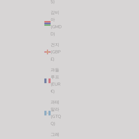
$)
감비
$2.00 할인
아
(GMD
D)
건지
(GBP
£)
과들
루프
(EUR
€)
과테
말라
(GTQ
Q)
그레