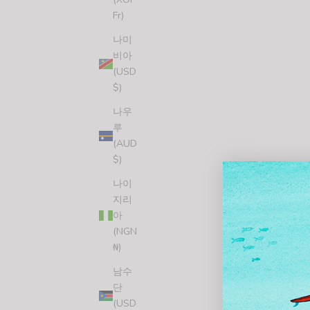
Fr)
나미
비아
(USD
$)
나우
루
(AUD
$)
나이
지리
아
(NGN
₦)
HOME IS WHERE YOU PITCH IT STICKER (4 STICKERS)
할인 가격
$7.00 USD
남수
단
(5.0)
(USD