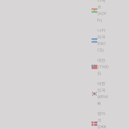
니제
르
(XOF
Fr)
니카
라과
LOVE THE BEACH STICKER (3 STICKERS)
(NIO
할인 가격
$7.00 USD
C$)
(5.0)
대만
(TWD
$)
대한
민국
(KRW
₩)
덴마
크
(DKK