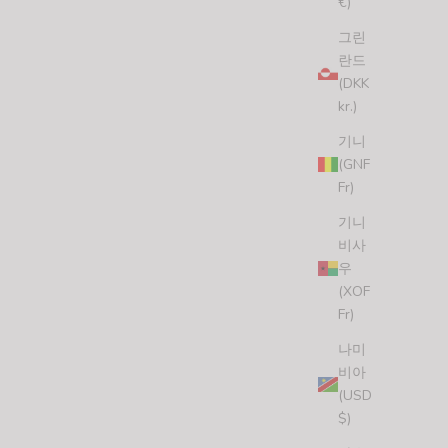
€)
그린
란드
(DKK
kr.)
기니
(GNF
Fr)
기니
비사
우
(XOF
Fr)
나미
비아
(USD
$)