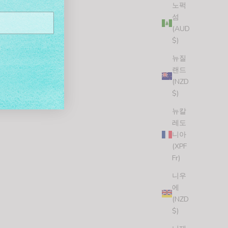
노퍽
섬
(AUD
$)
뉴질
랜드
(NZD
$)
뉴칼
레도
니아
(XPF
Fr)
니우
에
(NZD
$)