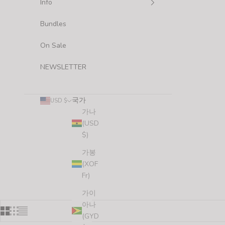
Info
Bundles
On Sale
NEWSLETTER
국가
USD $
가나
(USD
$)
가봉
(XOF
Fr)
가이
아나
(GYD