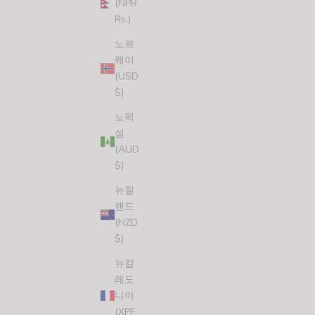
(NPR
Rs.)
노르
웨이
(USD
$)
OCEANS DAY STICKER (4 STICKERS)
할인 가격
$7.00 USD
노퍽
섬
(5.0)
(AUD
$)
뉴질
랜드
(NZD
$)
뉴칼
레도
니아
(XPF