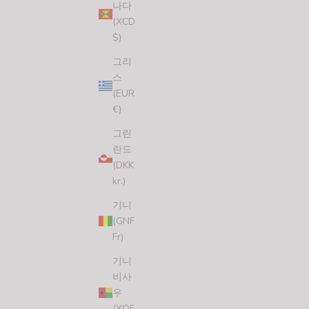
나다
(XCD
$)
그리
스
(EUR
SUPER STICKER BUNDLE (4 STICKERS)
€)
할인 가격
정상 가격
$7.00 USD
$9.00 USD
그린
(5.0)
란드
(DKK
kr.)
기니
(GNF
Fr)
기니
비사
우
(XOF