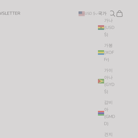
검색
장바구니
WSLETTER
국가
USD $
가나
(USD
$)
가봉
(XOF
Fr)
가이
아나
(GYD
$)
감비
아
(GMD
D)
건지