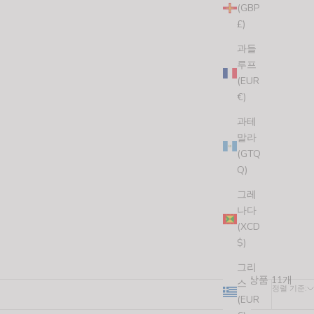
(GBP
£)
과들
루프
(EUR
€)
과테
말라
(GTQ
Q)
그레
나다
(XCD
$)
그리
상품 11개
스
정렬 기준:
(EUR