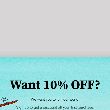
SLOW DOWN STICKER (4 STICKERS)
할인 가격
$7.00 USD
(5.0)