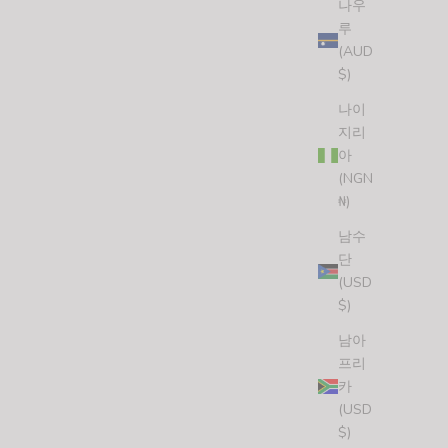
나우
루
(AUD
$)
나이
지리
SURFING MAKES YOU HAPPY STICKER (4 STICKERS)
아
할인 가격
$7.00 USD
(NGN
(5.0)
₦)
남수
단
(USD
$)
남아
프리
카
(USD
$)