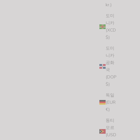
kr.)
도미
니카
(XCD
$)
도미
니카
공화
국
(DOP
$)
독일
(EUR
€)
동티
모르
(USD