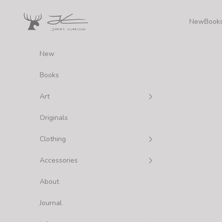
내용으로 건너뛰기
Jonas Claesson Shop
New
Book
New
Books
Art
Originals
Clothing
Accessories
About
Journal