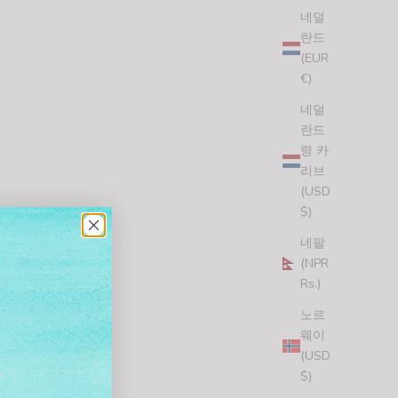
네덜
란드
(EUR
€)
네덜
란드
령 카
리브
(USD
$)
네팔
(NPR
Rs.)
노르
BEAR COUNTRY STICKER (4 STICKERS)
웨이
할인 가격
$7.00 USD
(USD
(5.0)
$)