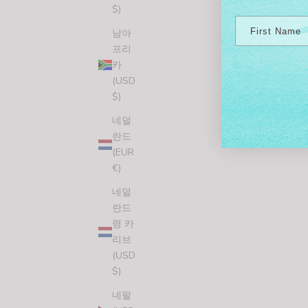
$)
남아
프리
카
(USD
$)
네덜
란드
(EUR
€)
네덜
란드
령 카
리브
(USD
$)
네팔