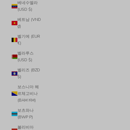
베네수엘라
(USD $)
베트남 (VND
₫)
벨기에 (EUR
€)
벨라루스
(USD $)
벨리즈 (BZD
$)
보스니아 헤
르체고비나
(BAM КМ)
보츠와나
(BWP P)
볼리비아