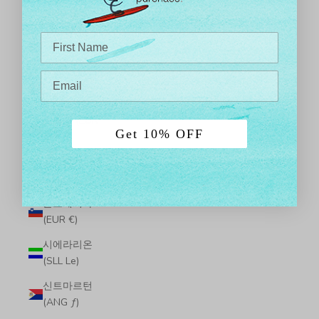
(USD $)
스웨덴 (SEK
kr)
스위스 (CHF
CHF)
스페인 (EUR
Get 10% OFF
€)
슬로바키아
(EUR €)
슬로베니아
(EUR €)
시에라리온
(SLL Le)
신트마르턴
(ANG ƒ)