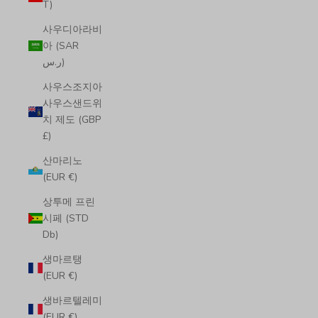
T)
사우디아라비
아 (SAR
ر.س)
사우스조지아
사우스샌드위
치 제도 (GBP
£)
산마리노
(EUR €)
상투메 프린
시페 (STD
Db)
생마르탱
(EUR €)
생바르텔레미
(EUR €)