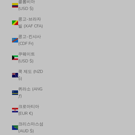
콜롬비아
(USD $)
콩고-브라자
빌 (XAF CFA)
콩고-킨샤사
(CDF Fr)
쿠웨이트
(USD $)
쿡 제도 (NZD
$)
퀴라소 (ANG
ƒ)
크로아티아
(EUR €)
크리스마스섬
(AUD $)