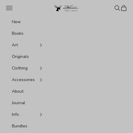
내용으로 건너뛰기
Jonas Claesson Shop
메뉴
검색
장바구
New
Books
Art
Originals
Clothing
Accessories
About
Journal
Info
Bundles