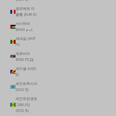
생피에르 미
클롱 (EUR €)
서사하라
(MAD د.م.)
세네갈 (XOF
Fr)
세르비아
(RSD РСД)
세이셸 (USD
$)
세인트루시아
(XCD $)
세인트빈센트
그레나딘
(XCD $)