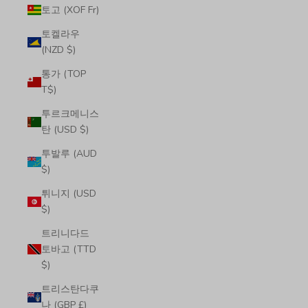
토고 (XOF Fr)
토켈라우
(NZD $)
통가 (TOP
T$)
투르크메니스
탄 (USD $)
투발루 (AUD
$)
튀니지 (USD
$)
트리니다드
토바고 (TTD
$)
트리스탄다쿠
나 (GBP £)