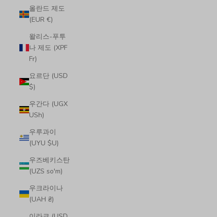
올란드 제도
(EUR €)
왈리스-푸투
나 제도 (XPF
Fr)
요르단 (USD
$)
우간다 (UGX
USh)
우루과이
(UYU $U)
우즈베키스탄
(UZS so'm)
우크라이나
(UAH ₴)
이라크 (USD