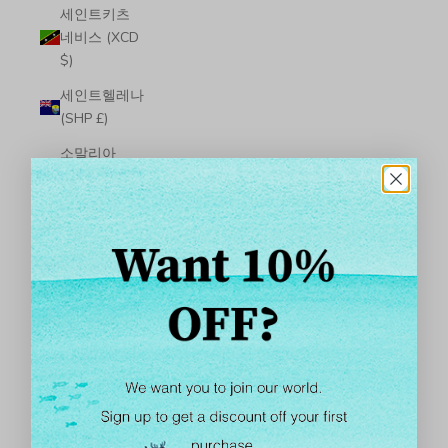
세인트키츠
네비스 (XCD
$)
세인트헬레나
(SHP £)
소말리아
(USD $)
솔로몬 제도
(SBD $)
수단 (USD $)
수리남 (USD
$)
스리랑카
(LKR ₨)
스발바르제
도-얀마웬섬