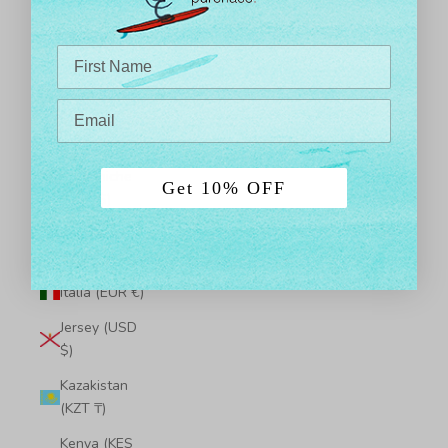
Salomone
(SBD $)
Isole Turks e
Caicos (USD
$)
Isole Vergini
Britanniche
Get 10% OFF
(USD $)
Israele (ILS
₪)
Italia (EUR €)
Jersey (USD
$)
Kazakistan
(KZT ₸)
Kenya (KES