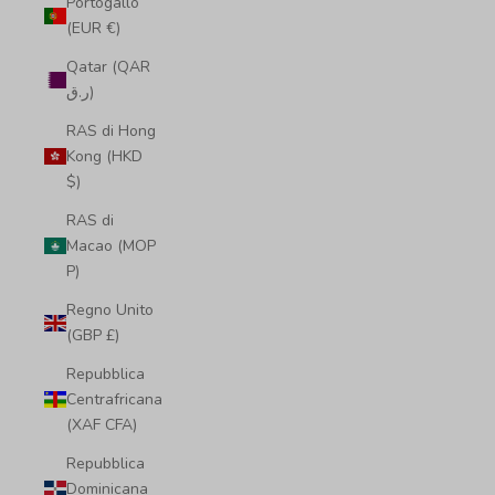
Portogallo
(EUR €)
Qatar (QAR
ر.ق)
RAS di Hong
Kong (HKD
$)
RAS di
Macao (MOP
P)
Regno Unito
(GBP £)
Repubblica
Centrafricana
(XAF CFA)
Repubblica
Dominicana