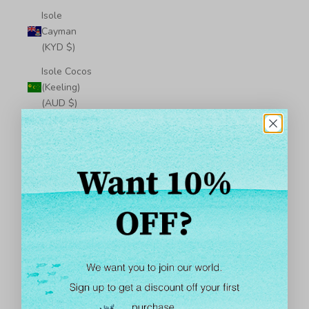
Isole
Cayman
(KYD $)
Isole Cocos
(Keeling)
(AUD $)
Isole Cook
(NZD $)
Isole Fær
Øer (DKK kr.)
Isole
Falkland
(FKP £)
Isole Pitcairn
(NZD $)
Isole