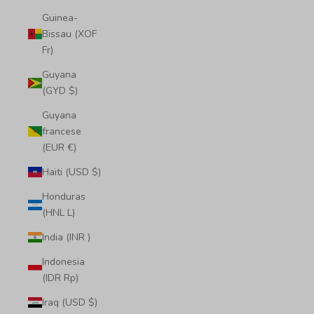
Guinea-
Bissau (XOF
Fr)
Guyana
(GYD $)
Guyana
francese
(EUR €)
Haiti (USD $)
Honduras
(HNL L)
India (INR ₹)
Indonesia
(IDR Rp)
Iraq (USD $)