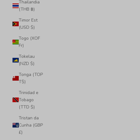
Thailandia
(THB ฿)
Timor Est
(USD $)
Togo (XOF
Fr)
Tokelau
(NZD $)
Tonga (TOP
T$)
Trinidad e
Tobago
(TTD $)
Tristan da
Cunha (GBP
£)