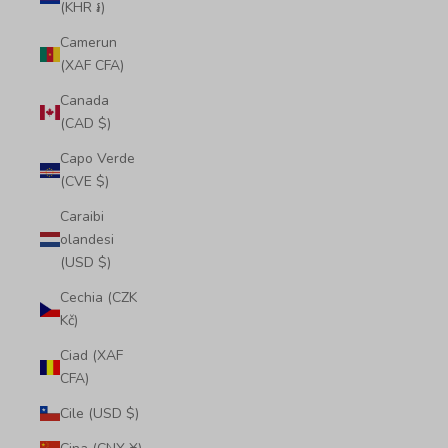
(KHR ៛)
Camerun
(XAF CFA)
Canada
(CAD $)
Capo Verde
(CVE $)
Caraibi
olandesi
(USD $)
Cechia (CZK
Kč)
Ciad (XAF
CFA)
Cile (USD $)