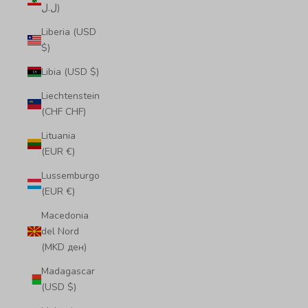
ل.ل)
Liberia (USD
$)
Libia (USD $)
Liechtenstein
(CHF CHF)
Lituania
(EUR €)
Lussemburgo
(EUR €)
Macedonia
del Nord
(MKD ден)
Madagascar
(USD $)