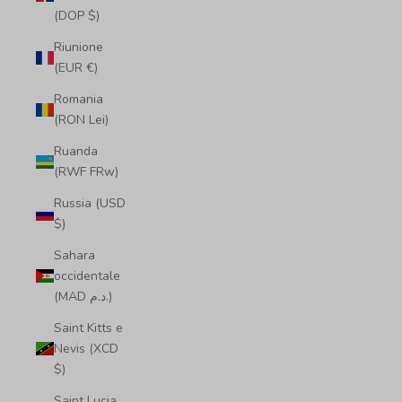
(DOP $)
Riunione
(EUR €)
Romania
(RON Lei)
Ruanda
(RWF FRw)
Russia (USD
$)
Sahara
occidentale
(MAD د.م.)
Saint Kitts e
Nevis (XCD
$)
Saint Lucia