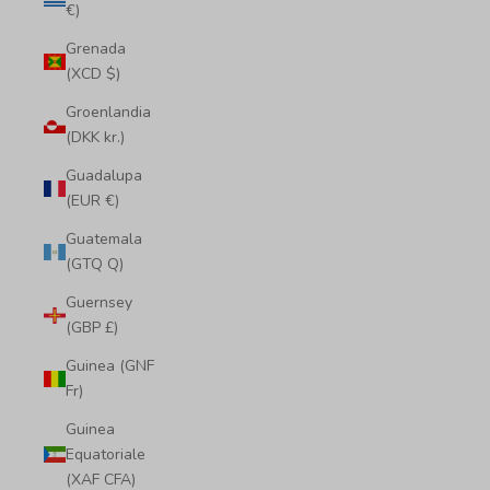
€)
Grenada
(XCD $)
Groenlandia
(DKK kr.)
Guadalupa
(EUR €)
Guatemala
(GTQ Q)
Guernsey
(GBP £)
Guinea (GNF
Fr)
Guinea
Equatoriale
(XAF CFA)