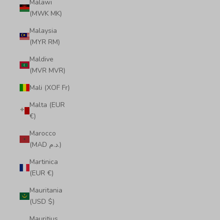
Malawi
(MWK MK)
Malaysia
(MYR RM)
Maldive
(MVR MVR)
Mali (XOF Fr)
Malta (EUR
€)
Marocco
(MAD د.م.)
Martinica
(EUR €)
Mauritania
(USD $)
Mauritius