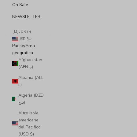
On Sale
NEWSLETTER
LOGIN
USD $
Paese/Area
geografica
Afghanistan
(AFN ؋)
Albania (ALL
L)
Algeria (DZD
د.ج)
Altre isole
americane
del Pacifico
(USD $)