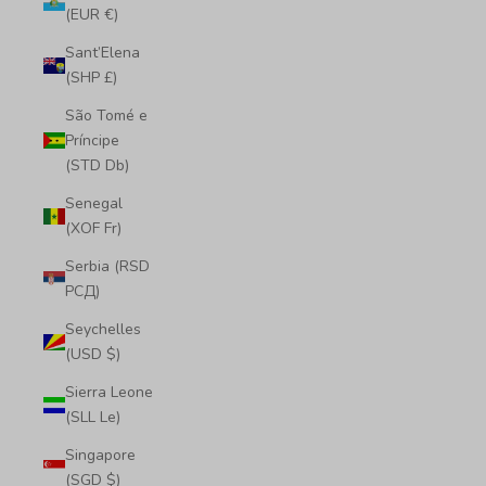
(EUR €)
Sant’Elena
(SHP £)
São Tomé e
Príncipe
(STD Db)
Senegal
(XOF Fr)
Serbia (RSD
РСД)
Seychelles
(USD $)
Sierra Leone
(SLL Le)
Singapore
(SGD $)