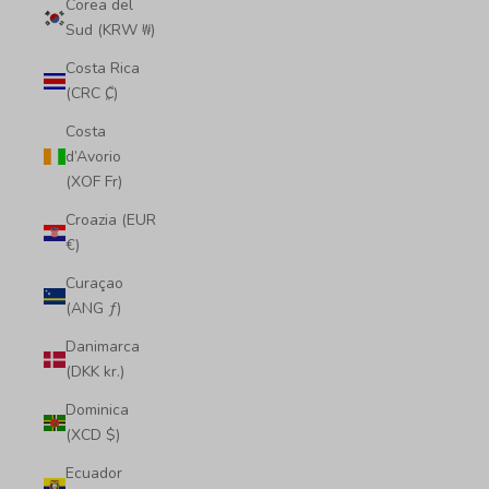
Corea del
Sud (KRW ₩)
Costa Rica
(CRC ₡)
Costa
d’Avorio
(XOF Fr)
Croazia (EUR
€)
Curaçao
(ANG ƒ)
Danimarca
(DKK kr.)
Dominica
(XCD $)
Ecuador