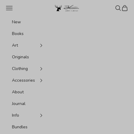
Vai al contenuto
Jonas Claesson Shop
Menù
Cerca
Carrel
New
Books
Art
Originals
Clothing
Accessories
About
Journal
Info
Bundles