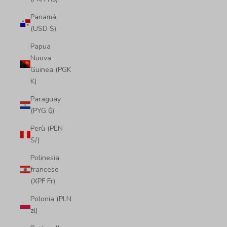
Panamá
(USD $)
Papua
Nuova
Guinea (PGK
K)
Paraguay
(PYG ₲)
Perù (PEN
S/)
Polinesia
francese
(XPF Fr)
Polonia (PLN
zł)