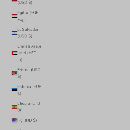
(USD $)
Egitto (EGP
ج.م)
El Salvador
(USD $)
Emirati Arabi
Uniti (AED
د.إ)
Eritrea (USD
$)
Estonia (EUR
€)
Etiopia (ETB
Br)
Figi (FJD $)