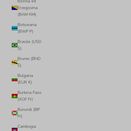
Bosnia ed
Erzegovina
(BAM КМ)
Botswana
(BWP P)
Brasile (USD
$)
Brunei (BND
$)
Bulgaria
(EUR €)
Burkina Faso
(XOF Fr)
Burundi (BIF
Fr)
Cambogia