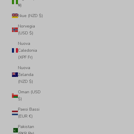
₦)
Niue (NZD $)
Norvegia
(USD $)
Nuova
Caledonia
(XPF Fr)
Nuova
Zelanda
(NZD $)
Oman (USD
$)
Paesi Bassi
(EUR €)
Pakistan
(PKR ₨)