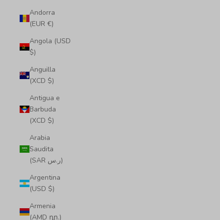
Andorra
(EUR €)
Angola (USD
$)
Anguilla
(XCD $)
Antigua e
Barbuda
(XCD $)
Arabia
Saudita
(SAR ر.س)
Argentina
(USD $)
Armenia
(AMD դր.)