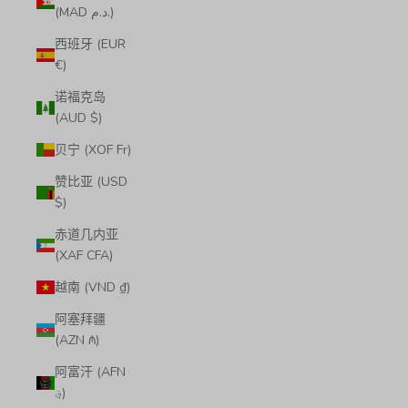
(MAD د.م.)
西班牙 (EUR
€)
诺福克岛
(AUD $)
贝宁 (XOF Fr)
赞比亚 (USD
$)
赤道几内亚
(XAF CFA)
越南 (VND ₫)
阿塞拜疆
(AZN ₼)
阿富汗 (AFN
؋)