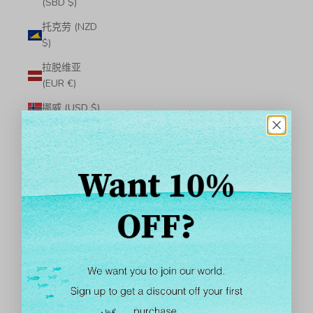
(SBD $)
托克劳 (NZD
$)
拉脱维亚
(EUR €)
挪威 (USD $)
捷克 (CZK Kč)
摩尔多瓦
(MDL L)
摩洛哥 (MAD
د.م.)
摩纳哥 (EUR
€)
文莱 (BND $)
斐济 (FJD $)