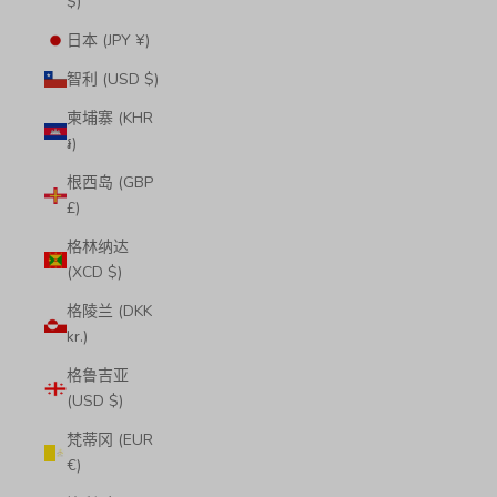
$)
日本 (JPY ¥)
智利 (USD $)
柬埔寨 (KHR
៛)
根西岛 (GBP
£)
格林纳达
(XCD $)
格陵兰 (DKK
kr.)
格鲁吉亚
(USD $)
梵蒂冈 (EUR
€)