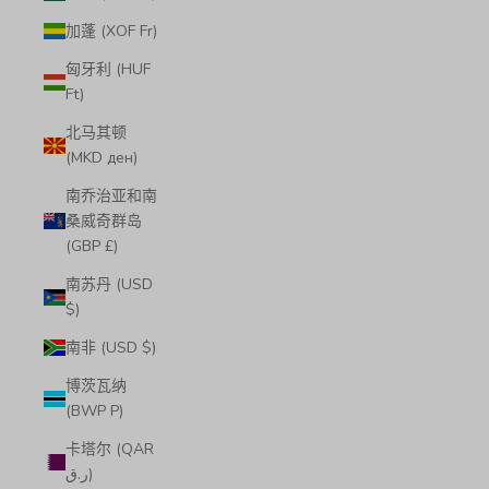
加蓬 (XOF Fr)
匈牙利 (HUF
Ft)
北马其顿
(MKD ден)
南乔治亚和南
桑威奇群岛
(GBP £)
南苏丹 (USD
$)
南非 (USD $)
博茨瓦纳
(BWP P)
卡塔尔 (QAR
ر.ق)