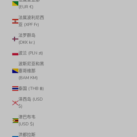
(EUR €)
法属波利尼西
亚 (XPF Fr)
法罗群岛
(DKK kr.)
波兰 (PLN zł)
波斯尼亚和黑
塞哥维那
(BAM КМ)
泰国 (THB ฿)
泽西岛 (USD
$)
津巴布韦
(USD $)
洪都拉斯