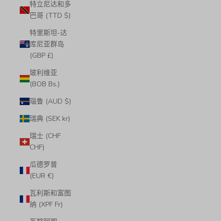
特立尼达和多
巴哥 (TTD $)
特里斯坦-达
库尼亚群岛
(GBP £)
玻利维亚
(BOB Bs.)
瑙鲁 (AUD $)
瑞典 (SEK kr)
瑞士 (CHF
CHF)
瓜德罗普
(EUR €)
瓦利斯和富图
纳 (XPF Fr)