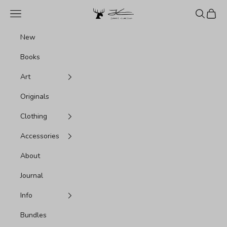
跳转到内容
Jonas Claesson Shop
菜单
搜索
购物车
New
Books
Art
Originals
Clothing
Accessories
About
Journal
Info
Bundles