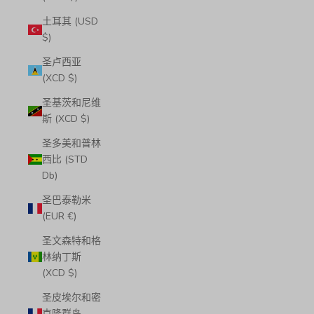
土耳其 (USD
$)
圣卢西亚
(XCD $)
圣基茨和尼维
斯 (XCD $)
圣多美和普林
西比 (STD
Db)
圣巴泰勒米
(EUR €)
圣文森特和格
林纳丁斯
(XCD $)
圣皮埃尔和密
克隆群岛