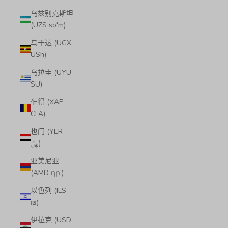
乌兹别克斯坦
(UZS so'm)
乌干达 (UGX
USh)
乌拉圭 (UYU
$U)
乍得 (XAF
CFA)
也门 (YER
﷼)
亚美尼亚
(AMD դր.)
以色列 (ILS
₪)
伊拉克 (USD