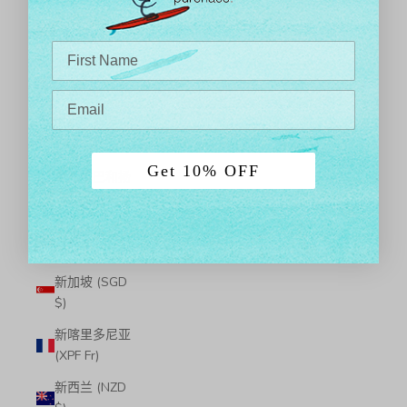
斯威士兰
(USD $)
斯洛伐克
(EUR €)
斯洛文尼亚
(EUR €)
Get 10% OFF
斯瓦尔巴和扬
马延 (USD $)
斯里兰卡
(LKR ₨)
新加坡 (SGD
$)
新喀里多尼亚
(XPF Fr)
新西兰 (NZD