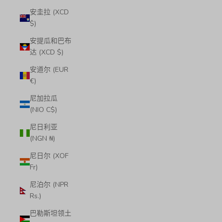
安圭拉 (XCD
$)
安提瓜和巴布
达 (XCD $)
安道尔 (EUR
€)
尼加拉瓜
(NIO C$)
尼日利亚
(NGN ₦)
尼日尔 (XOF
Fr)
尼泊尔 (NPR
Rs.)
巴勒斯坦领土