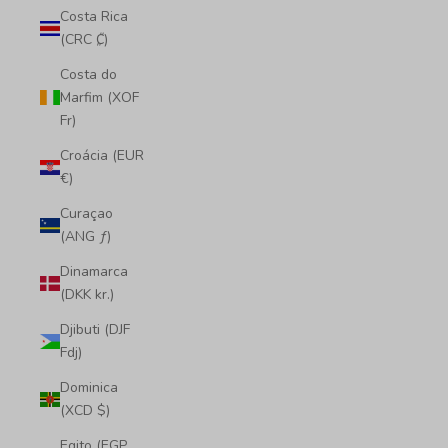
Costa Rica
(CRC ₡)
Costa do
Marfim (XOF
Fr)
Croácia (EUR
€)
Curaçao
(ANG ƒ)
Dinamarca
(DKK kr.)
Djibuti (DJF
Fdj)
Dominica
(XCD $)
Egito (EGP