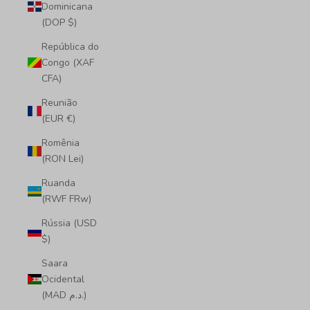
Dominicana
(DOP $)
República do
Congo (XAF
CFA)
Reunião
(EUR €)
Romênia
(RON Lei)
Ruanda
(RWF FRw)
Rússia (USD
$)
Saara
Ocidental
(MAD د.م.)