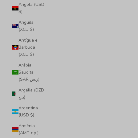
Angola (USD
$)
Anguila
(XCD $)
Antígua e
Barbuda
(XCD $)
Arábia
Saudita
(SAR ر.س)
Argélia (DZD
د.ج)
Argentina
(USD $)
Armênia
(AMD դր.)