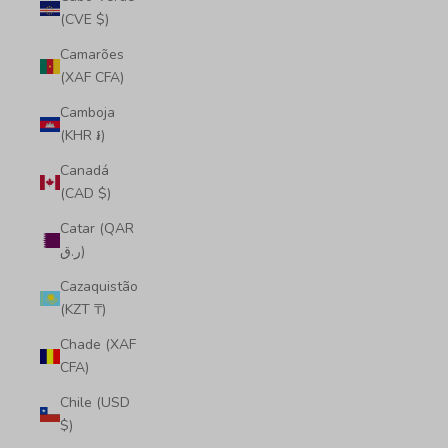
(CVE $)
Camarões
(XAF CFA)
Camboja
(KHR ៛)
Canadá
(CAD $)
Catar (QAR
ر.ق)
Cazaquistão
(KZT ₸)
Chade (XAF
CFA)
Chile (USD
$)