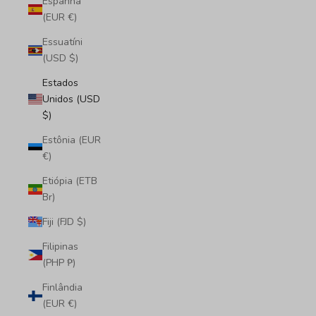
Espanha
(EUR €)
Essuatíni
(USD $)
Estados
Unidos (USD
$)
Estônia (EUR
€)
Etiópia (ETB
Br)
Fiji (FJD $)
Filipinas
(PHP ₱)
Finlândia
(EUR €)