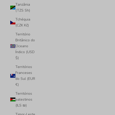
Tanzânia
(TZS Sh)
Tchéquia
(CZK Kč)
Território
Britânico do
Oceano
Índico (USD
$)
Territórios
Franceses
do Sul (EUR
€)
Territórios
palestinos
(ILS ₪)
Timor-Leste