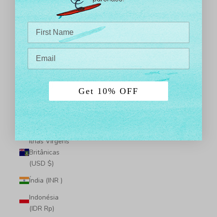
dos EUA
(USD $)
Ilhas Pitcairn
(NZD $)
Ilhas
Salomão
(SBD $)
Get 10% OFF
Ilhas Turcas
e Caicos
(USD $)
Ilhas Virgens
Britânicas
(USD $)
Índia (INR ₹)
Indonésia
(IDR Rp)