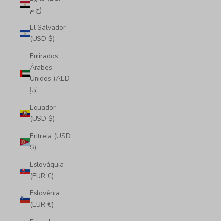
ج.م)
El Salvador
(USD $)
Emirados
Árabes
Unidos (AED
د.إ)
Equador
(USD $)
Eritreia (USD
$)
Eslováquia
(EUR €)
Eslovênia
(EUR €)