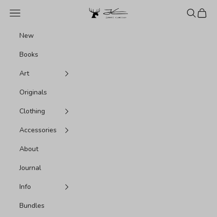
Pular para o conteúdo
Jonas Claesson Shop
Menu
Pesquisar
Carrin
New
Books
Art
Originals
Clothing
Accessories
About
Journal
Info
Bundles